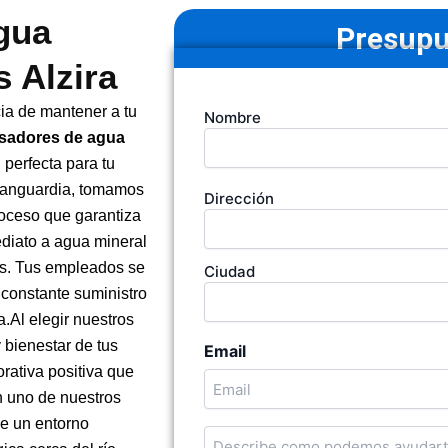
gua
Presupu
s Alzira
Tu
a de mantener a tu
Nombre
nombre
sadores de agua
(Obligatorio)
n perfecta para tu
 vanguardia, tomamos
Dirección
Dirección
de
roceso que garantiza
la
ediato a agua mineral
empresa
as. Tus empleados se
Ciudad
 constante suministro
a.Al elegir nuestros
y bienestar de tus
Email
rativa positiva que
on uno de nuestros
e un entorno
Cuentanos