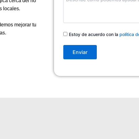
ica cerca del río
en
qué
s locales.
podemos
ayudarte
demos mejorar tu
Consentimiento
as.
Estoy de acuerdo con la
política 