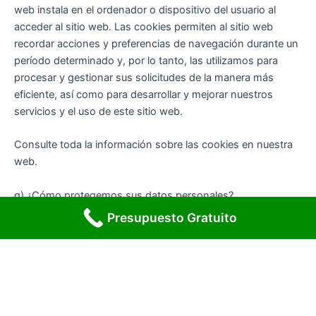
web instala en el ordenador o dispositivo del usuario al
acceder al sitio web. Las cookies permiten al sitio web
recordar acciones y preferencias de navegación durante un
período determinado y, por lo tanto, las utilizamos para
procesar y gestionar sus solicitudes de la manera más
eficiente, así como para desarrollar y mejorar nuestros
servicios y el uso de este sitio web.
Consulte toda la información sobre las cookies en nuestra
web.
g) ¿Cómo protegemos sus datos personales?
Contamos con una variedad de medidas de seguridad de la
Presupuesto Gratuito
información para proteger sus datos personales, tales
como controles tecnológicos, medidas y procedimientos
administrativos que garantizan la protección de sus datos
personales, evitando su mal uso, acceso y divulgación no
autorizados, su pérdida, alteración indebida o inadvertida. ,
o destrucción no autorizada. Entre otras, destacamos las