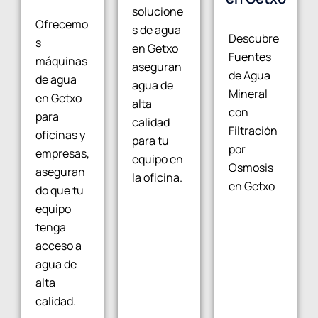
solucione
Ofrecemo
s de agua
Descubre
s
en Getxo
Fuentes
máquinas
aseguran
de Agua
de agua
agua de
Mineral
en Getxo
alta
con
para
calidad
Filtración
oficinas y
para tu
por
empresas,
equipo en
Osmosis
aseguran
la oficina.
en Getxo
do que tu
equipo
tenga
acceso a
agua de
alta
calidad.