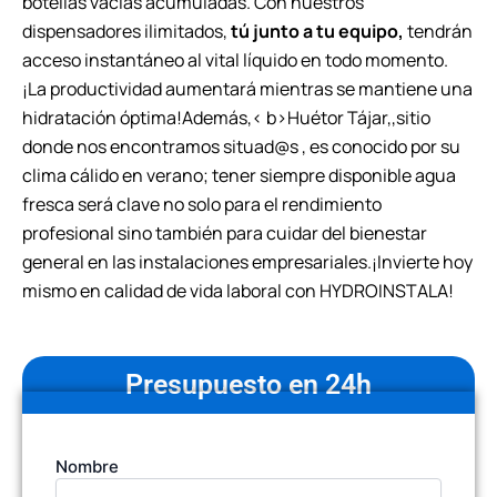
botellas vacías acumuladas. Con nuestros
dispensadores ilimitados,
tú junto a tu equipo,
tendrán
acceso instantáneo al vital líquido en todo momento.
¡La productividad aumentará mientras se mantiene una
hidratación óptima!Además,< b>Huétor Tájar,
,sitio
donde nos encontramos situad@s , es conocido por su
clima cálido en verano; tener siempre disponible agua
fresca será clave no solo para el rendimiento
profesional sino también para cuidar del bienestar
general en las instalaciones empresariales.¡Invierte hoy
mismo en calidad de vida laboral con HYDROINSTALA!
Presupuesto en 24h
Tu
Nombre
nombre