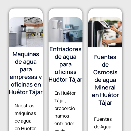
Enfriadores
Maquinas
de agua
Fuentes
de agua
para
de
para
oficinas
Osmosis
empresas y
Huétor Tájar
de agua
oficinas en
Mineral
Huétor Tájar
En Huétor
en Huétor
Tájar,
Tájar
Nuestras
proporcio
máquinas
namos
Fuentes
de agua
enfriador
de Agua
en Huétor
es de