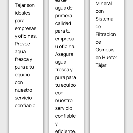
Mineral
Tájar son
agua de
con
ideales
primera
Sistema
para
calidad
de
empresas
para tu
Filtración
y oficinas.
empresa
de
Provee
u oficina.
Osmosis
agua
Asegura
en Huétor
fresca y
agua
Tájar
pura a tu
fresca y
equipo
pura para
con
tu equipo
nuestro
con
servicio
nuestro
confiable.
servicio
confiable
y
eficiente.