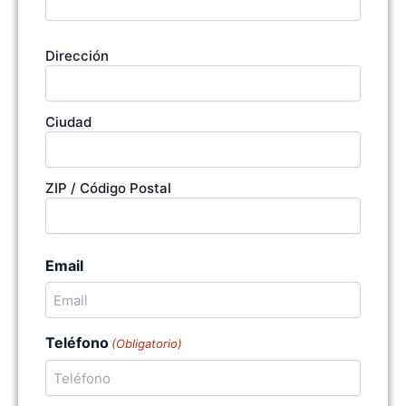
(Obligatorio)
Dirección
Dirección
de
la
empresa
Ciudad
ZIP / Código Postal
Email
Teléfono
(Obligatorio)