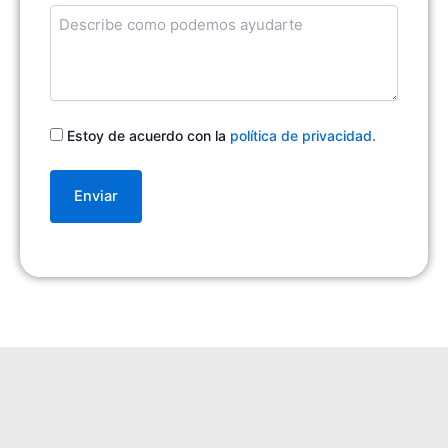
Cuentanos
en
qué
podemos
ayudarte
Consentimiento
Estoy de acuerdo con la
política de privacidad.