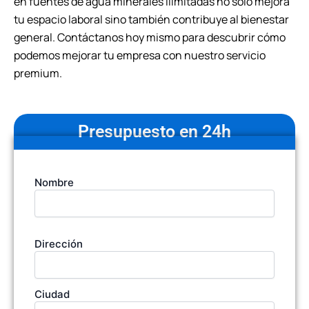
en fuentes de agua minerales ilimitadas no solo mejora
tu espacio laboral sino también contribuye al bienestar
general. Contáctanos hoy mismo para descubrir cómo
podemos mejorar tu empresa con nuestro servicio
premium.
Presupuesto en 24h
Tu
Nombre
nombre
(Obligatorio)
Dirección
Dirección
de
la
empresa
Ciudad