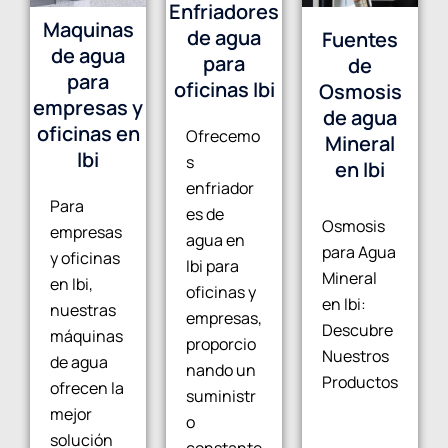
Enfriadores
Maquinas
de agua
Fuentes
de agua
para
de
para
oficinas Ibi
Osmosis
empresas y
de agua
oficinas en
Ofrecemo
Mineral
Ibi
s
en Ibi
enfriador
Para
es de
Osmosis
empresas
agua en
para Agua
y oficinas
Ibi para
Mineral
en Ibi,
oficinas y
en Ibi:
nuestras
empresas,
Descubre
máquinas
proporcio
Nuestros
de agua
nando un
Productos
ofrecen la
suministr
mejor
o
solución
constante