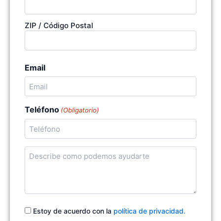
ZIP / Código Postal
Email
Teléfono
(Obligatorio)
Cuentanos
en
qué
podemos
ayudarte
Consentimiento
Estoy de acuerdo con la
política de privacidad.