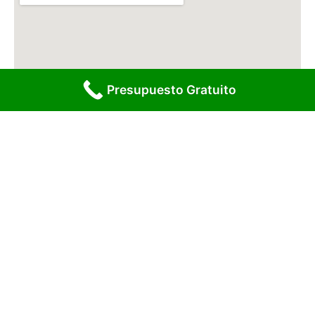
Presupuesto Gratuito
Contacto
Email:
info@fuentesaguaempresas.com
Teléfono: 900 43 31 91
Política de privacidad