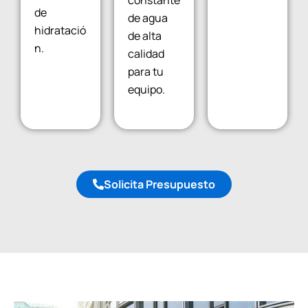
de
de agua
hidratació
de alta
n.
calidad
para tu
equipo.
Solicita Presupuesto