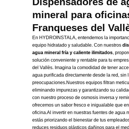
Dispensadores de a
mineral para oficina
Franqueses del Vall
En HYDROINSTALA, entendemos la importanci
equipo hidratado y saludable. Con nuestros
di
agua mineral fría y caliente ilimitados
, propo
solución conveniente y rentable para tu empre
del Vallès. Imagina la comodidad de tener acce
agua purificada directamente desde la red, sin l
preocupaciones.Nuestros equipos filtran metic
eliminando impurezas y garantizando su calid
con nuestro proceso de osmosis inversa y remin
ofrecemos un sabor fresco e inigualable que en
oficina.Al invertir en nuestras fuentes de agua m
estás priorizando el bienestar de tus empleado
reduces residuos plásticos dañinos para el me