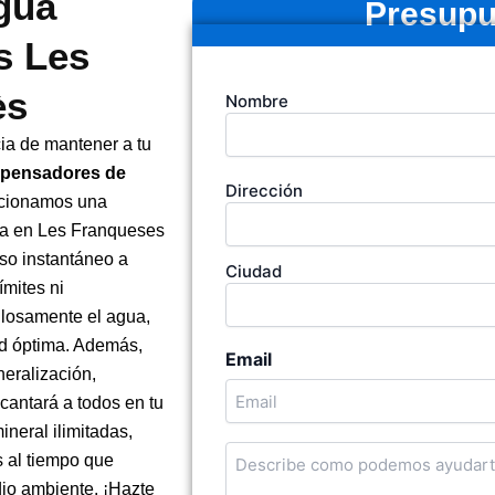
gua
Presupu
s Les
ès
Tu
Nombre
nombre
(Obligatorio)
a de mantener a tu
spensadores de
Dirección
Dirección
rcionamos una
de
la
sa en Les Franqueses
empresa
so instantáneo a
Ciudad
ímites ni
ulosamente el agua,
ad óptima. Además,
Email
eralización,
cantará a todos en tu
ineral ilimitadas,
Cuentanos
s al tiempo que
en
dio ambiente. ¡Hazte