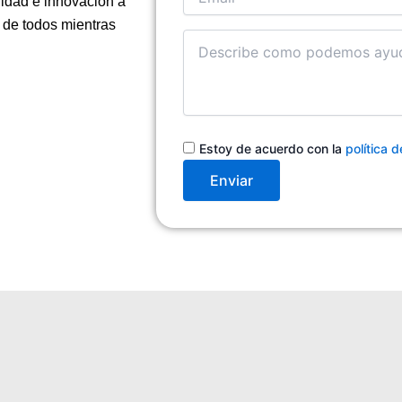
lidad e innovación a
r de todos mientras
Cuentanos
en
qué
podemos
ayudarte
Consentimiento
Estoy de acuerdo con la
política 