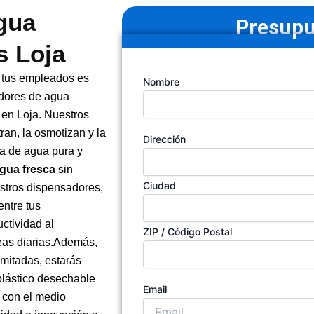
gua
Presupu
s Loja
e tus empleados es
Tu
Nombre
nombre
(Obligatorio)
adores de agua
a en Loja. Nuestros
tran, la osmotizan y la
Dirección
Dirección
de
ua de agua pura y
la
gua fresca
sin
empresa
Ciudad
estros dispensadores,
entre tus
ctividad al
ZIP / Código Postal
eas diarias.Además,
imitadas, estarás
plástico desechable
Email
 con el medio