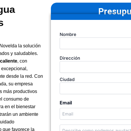
gua
Presupu
s
Tu
Nombre
nombre
(Obligatorio)
Novelda la solución
ados y saludables.
Dirección
Dirección
caliente
, con
de
la
 excepcional,
empresa
nte desde la red. Con
Ciudad
zada, su empresa
os más productivos
del consumo de
Email
ra en el bienestar
trarán un ambiente
 cuidado
Cuentanos
 que favorece la