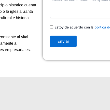
en
ipio histórico cuenta
qué
podemos
o la iglesia Santa
ayudarte
ultural e historia
Consentimiento
Estoy de acuerdo con la
política 
nstante al vital
vamente al
nes empresariales.