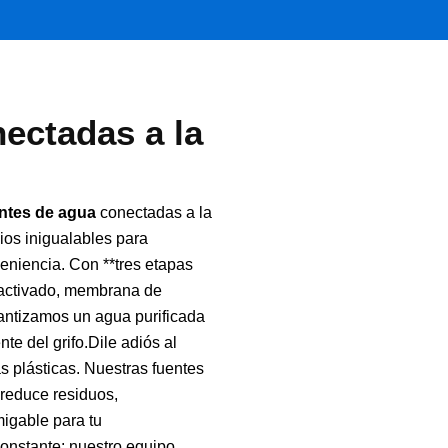
ectadas a la
ntes de agua
conectadas a la
ios inigualables para
niencia. Con **tres etapas
ón activado, membrana de
rantizamos un agua purificada
e del grifo.Dile adiós al
 plásticas. Nuestras fuentes
reduce residuos,
igable para tu
onstante: nuestro equipo