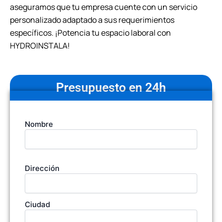
aseguramos que tu empresa cuente con un servicio
personalizado adaptado a sus requerimientos
específicos. ¡Potencia tu espacio laboral con
HYDROINSTALA!
Presupuesto en 24h
Tu
Nombre
nombre
(Obligatorio)
Dirección
Dirección
de
la
empresa
Ciudad