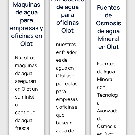
Maquinas
de agua
Fuentes
de agua
para
de
para
oficinas
Osmosis
empresas y
Olot
de agua
oficinas en
Mineral
Olot
nuestros
en Olot
enfriador
Nuestras
es de
Fuentes
máquinas
agua en
de Agua
de agua
Olot son
Mineral
aseguran
perfectas
con
en Olot un
para
Tecnologí
suministr
empresas
a
o
y oficinas
Avanzada
continuo
que
de
de agua
buscan
Osmosis
fresca
agua de
en Olot: