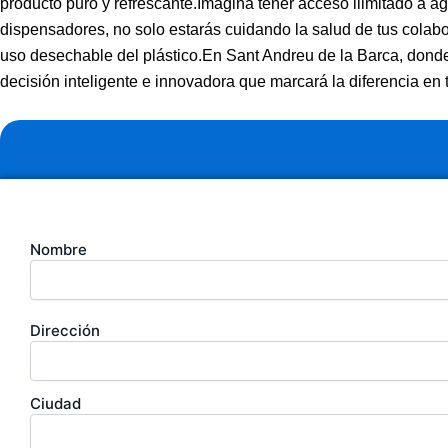
producto puro y refrescante.Imagina tener acceso ilimitado a 
dispensadores, no solo estarás cuidando la salud de tus colabo
uso desechable del plástico.En Sant Andreu de la Barca, donde 
decisión inteligente e innovadora que marcará la diferencia en t
Tu
Nombre
nombre
(Obligatorio)
Dirección
Dirección
de
la
empresa
Ciudad