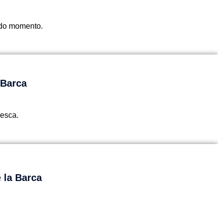
todo momento.
 Barca
resca.
 la Barca