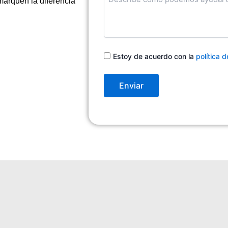
arquen la diferencia
en
qué
podemos
ayudarte
Consentimiento
Estoy de acuerdo con la
política 