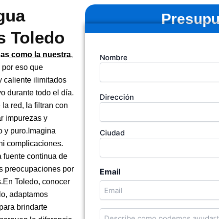
gua
Presupu
s Toledo
Tu
sas
como la nuestra
,
Nombre
nombre
s por eso que
(Obligatorio)
 caliente ilimitados
o durante todo el día.
Dirección
Dirección
de
 red, la filtran con
la
ar impurezas y
empresa
o y puro.Imagina
Ciudad
 ni complicaciones.
 fuente continua de
ás preocupaciones por
Email
s.En Toledo, conocer
llo, adaptamos
para brindarte
Cuentanos