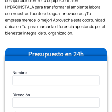
desapercibido entre tu equipo.Confía en
HYDROINSTALA para transformar el ambiente laboral
con nuestras fuentes de agua innovadoras. ¡Tu
empresa merece lo mejor! Aprovecha esta oportunidad
única en Tui para marcar la diferencia apostando por el
bienestar integral de tu organización.
Presupuesto en 24h
Tu
Nombre
nombre
(Obligatorio)
Dirección
Dirección
de
la
empresa