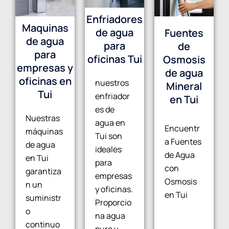
Enfriadores
Maquinas
de agua
Fuentes
de agua
para
de
para
oficinas Tui
Osmosis
empresas y
de agua
oficinas en
nuestros
Mineral
Tui
enfriador
en Tui
es de
Nuestras
agua en
Encuentr
máquinas
Tui son
a Fuentes
de agua
ideales
de Agua
en Tui
para
con
garantiza
empresas
Osmosis
n un
y oficinas.
en Tui
suministr
Proporcio
o
na agua
continuo
pura y