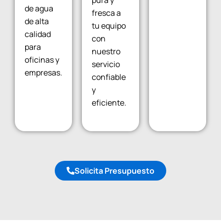
de agua
fresca a
de alta
tu equipo
calidad
con
para
nuestro
oficinas y
servicio
empresas.
confiable
y
eficiente.
Solicita Presupuesto