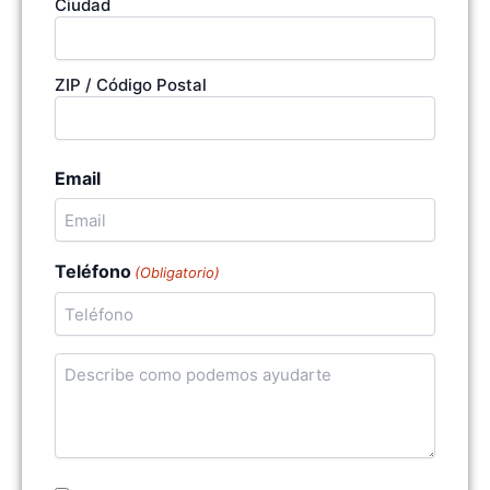
Ciudad
ZIP / Código Postal
Email
Teléfono
(Obligatorio)
Cuentanos
en
qué
podemos
ayudarte