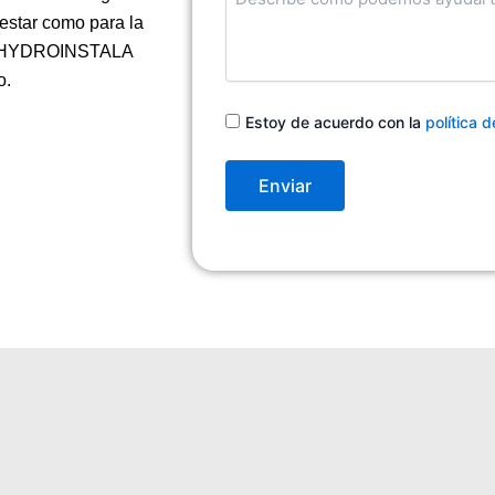
en
nestar como para la
qué
podemos
 en HYDROINSTALA
ayudarte
o.
Consentimiento
Estoy de acuerdo con la
política 