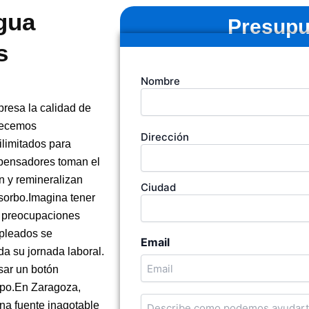
gua
Presupu
s
Tu
Nombre
nombre
(Obligatorio)
esa la calidad de
frecemos
Dirección
Dirección
ilimitados para
de
la
spensadores toman el
empresa
an y remineralizan
Ciudad
 sorbo.Imagina tener
ni preocupaciones
mpleados se
Email
a su jornada laboral.
sar un botón
ipo.En Zaragoza,
Cuentanos
na fuente inagotable